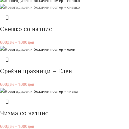
Снешко со натпис
600
ден
–
1.000
ден
Среќни празници – Елен
600
ден
–
1.000
ден
Чизма со натпис
600
ден
–
1.000
ден