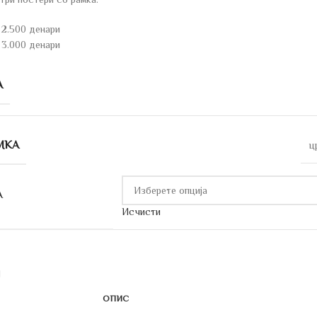
 2.500 денари
 3.000 денари
А
МКА
ц
А
Исчисти
ОПИС