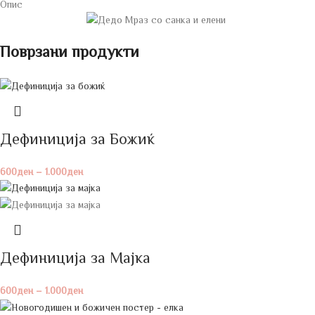
Опис
Поврзани продукти
Дефинициja за Божиќ
600
ден
–
1.000
ден
Дефиниција за Мајка
600
ден
–
1.000
ден