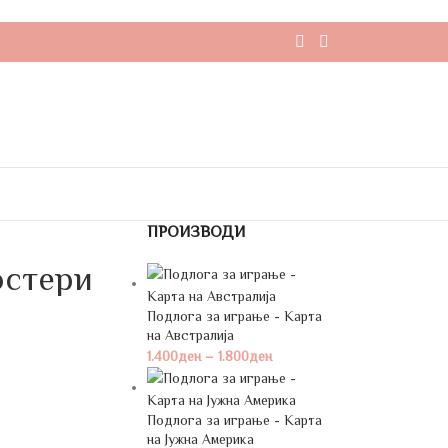
ПРОИЗВОДИ
остери
Подлога за играње - Карта
на Австралија
1.400
ден
–
1.800
ден
Подлога за играње - Карта
на Јужна Америка