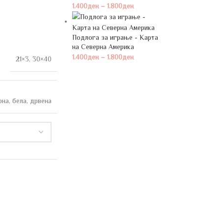
1.400
ден
–
1.800
ден
Подлога за играње - Карта
на Северна Америка
1.400
ден
–
1.800
ден
21×3
,
30×40
рна
,
бела
,
дрвена