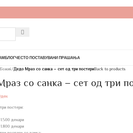
АМ
БЛОГ
ЧЕСТО ПОСТАВУВАНИ ПРАШАЊА
Божиќ
/
Дедо Мраз со санка – сет од три постери
Back to products
раз со санка – сет од три п
0
ден
три постери:
 1.500 денари
 1.800 денари
три постери со рамка: