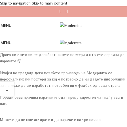
Skip to navigation
Skip to main content
MENU
MENU
Драго ни е што ви се допаѓаат нашите постери и што сте спремни да
нарачате 🙂
Имајќи во предвид дека повеќето производи на Модернита се
персонализирани постери за кој е потребно да ни дадете информации
за да може да се изработат, потребен ни е фидбек од ваша страна.
Поради оваа причина нарачките одат преку директен чат меѓу вас и
нас.
Можете да не контактирате и да нарачате на три начини: