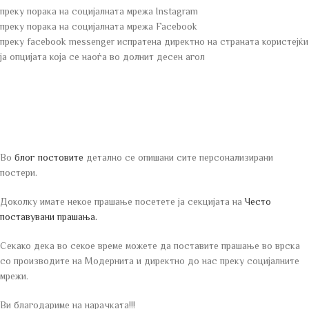
преку порака на социјалната мрежа Instagram
преку порака на социјалната мрежа Facebook
преку facebook messenger испратена директно на страната користејќи
ја опцијата која се наоѓа во долнит десен агол
Во
блог постовите
детално се опишани сите персонализирани
постери.
Доколку имате некое прашање посетете ја секцијата на
Често
поставувани прашања.
Секако дека во секое време можете да поставите прашање во врска
со производите на Модернита и директно до нас преку социјалните
мрежи.
Ви благодариме на нарачката!!!