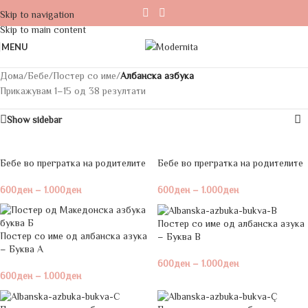
Skip to navigation
Skip to main content
MENU
Дома
/
Бебе
/
Постер со име
/
Албанска азбука
Прикажувам 1–15 од 38 резултати
Show sidebar
Бебе во прегратка на родителите
Бебе во прегратка на родителите
600
ден
–
1.000
ден
600
ден
–
1.000
ден
Постер со име од албанска азука
Постер со име од албанска азука
– Буква B
– Буква A
600
ден
–
1.000
ден
600
ден
–
1.000
ден