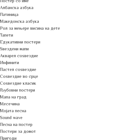
Постер со име
Албанска азбука
Латиница
Македонска азбука
Рол за мењере висина на дете
Тапети
Едукативни постери
Ѕвездени мапи
Акварел соѕвездие
Инфинити
Пастел соѕвездие
Соѕвездие во срце
Соѕвездие класик
Љубовни постери
Мапа на град
Месечина
Мојата песна
Sound wave
Песна на постер
Постери за домот
Пригоди