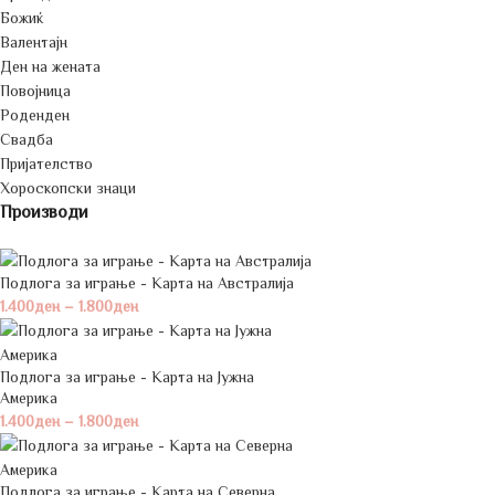
Божиќ
Валентајн
Ден на жената
Повојница
Роденден
Свадба
Пријателство
Хороскопски знаци
Производи
Подлога за играње - Карта на Австралија
1.400
ден
–
1.800
ден
Подлога за играње - Карта на Јужна
Америка
1.400
ден
–
1.800
ден
Подлога за играње - Карта на Северна