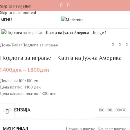
Skip to navigation
Skip to main content
MENU
Click to enlarge
Дома
/
Бебе
/
Подлога за играње
Подлога за играње – Карта на Јужна Америка
1.400
ден
–
1.800
ден
Димензии 100×100 см
Цена платно: 1400 ден
Цена канавас платно: 1800 ден
ДИМЕНЗИЈА
100×100
,
100×70
МАТЕРИЈАЛ
Церадно платно
,
Канавас платно