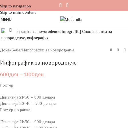
Skip to navigation
Skip to main content
MENU
Click to enlarge
Дома
/
Бебе
/
Инфографик за новороденче
Инфографик за новороденче
600
ден
–
1.100
ден
Постер
Димензија 21×30 – 600 денари
Димензија 30×40 – 700 денари
Постер со рамка
Димензија 21×30 – 900 денари