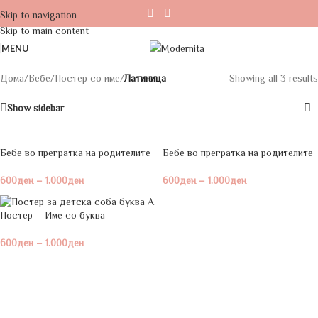
Skip to navigation
Skip to main content
MENU
Дома
/
Бебе
/
Постер со име
/
Латиница
Showing all 3 results
Show sidebar
Бебе во прегратка на родителите
Бебе во прегратка на родителите
600
ден
–
1.000
ден
600
ден
–
1.000
ден
Постер – Име со буква
600
ден
–
1.000
ден