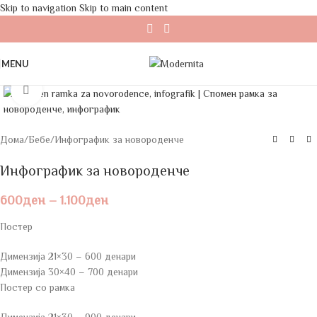
Skip to navigation
Skip to main content
MENU
Click to enlarge
Дома
/
Бебе
/
Инфографик за новороденче
Инфографик за новороденче
600
ден
–
1.100
ден
Постер
Димензија 21×30 – 600 денари
Димензија 30×40 – 700 денари
Постер со рамка