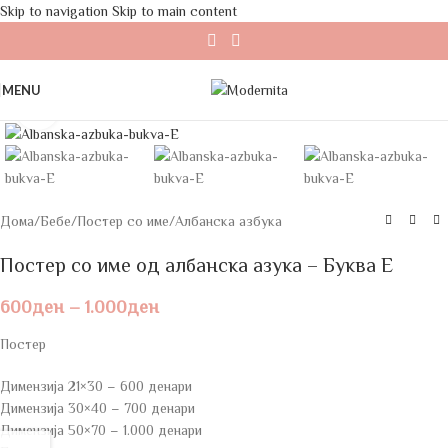
Skip to navigation
Skip to main content
MENU
Click to enlarge
Дома
/
Бебе
/
Постер со име
/
Албанска азбука
Постер со име од албанска азука – Буква E
600
ден
–
1.000
ден
Постер
Димензија 21×30 – 600 денари
Димензија 30×40 – 700 денари
Димензија 50×70 – 1.000 денари