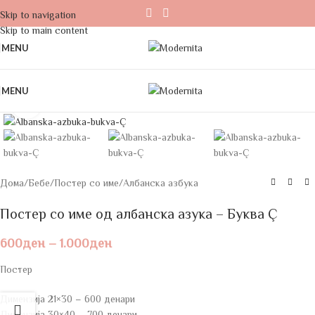
Skip to navigation
Skip to main content
MENU
MENU
Click to enlarge
Дома
/
Бебе
/
Постер со име
/
Албанска азбука
Постер со име од албанска азука – Буква Ç
600
ден
–
1.000
ден
Постер
Димензија 21×30 – 600 денари
Димензија 30×40 – 700 денари