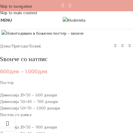
Skip to navigation
Skip to main content
MENU
Click to enlarge
Дома
/
Пригоди
/
Божиќ
Ѕвонче со натпис
600
ден
–
1.000
ден
Постер
Димензија 21×30 – 600 денари
Димензија 30×40 – 700 денари
Димензија 50×70 – 1.000 денари
Постер со рамка
Димензија 21×30 – 900 денари