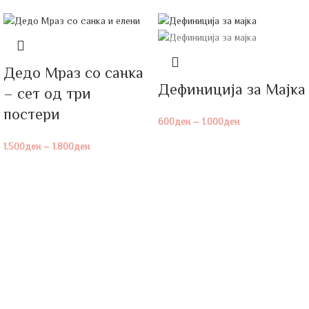
Дедо Мраз со санка
Дефиниција за Мајка
– сет од три
постери
600
ден
–
1.000
ден
1.500
ден
–
1.800
ден