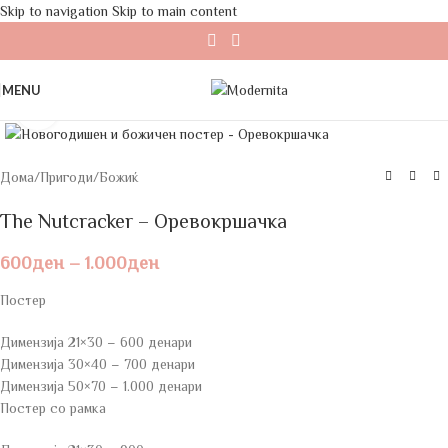
Skip to navigation
Skip to main content
MENU
Click to enlarge
Дома
/
Пригоди
/
Божиќ
The Nutcracker – Оревокршачка
600
ден
–
1.000
ден
Постер
Димензија 21×30 – 600 денари
Димензија 30×40 – 700 денари
Димензија 50×70 – 1.000 денари
Постер со рамка