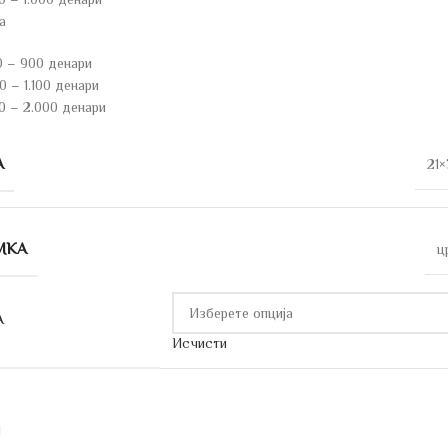
а
0 – 900 денари
 – 1.100 денари
0 – 2.000 денари
А
21×
МКА
ц
А
Исчисти