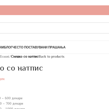
АМ
БЛОГ
ЧЕСТО ПОСТАВУВАНИ ПРАШАЊА
Божиќ
/
Снешко со натпис
Back to products
о со натпис
ден
0 – 600 денари
0 – 700 денари
0 – 1.000 денари