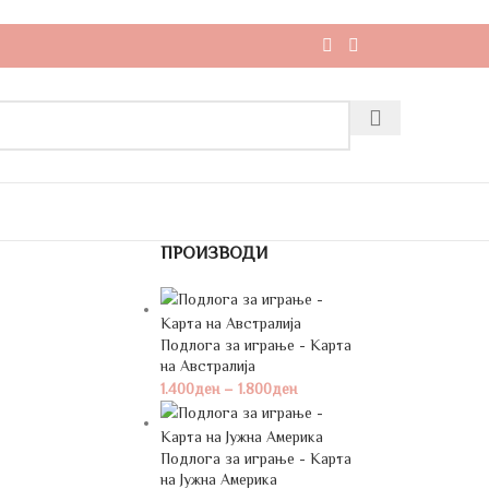
ПРОИЗВОДИ
Подлога за играње - Карта
на Австралија
1.400
ден
–
1.800
ден
Подлога за играње - Карта
на Јужна Америка