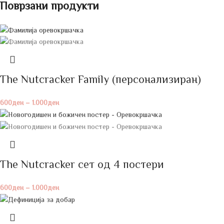
Поврзани продукти
The Nutcracker Family (персонализиран)
600
ден
–
1.000
ден
The Nutcracker сет од 4 постери
600
ден
–
1.000
ден