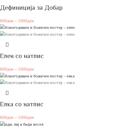
Дефинициja за Добар
600
ден
–
1.000
ден
Елен со натпис
600
ден
–
1.000
ден
Елка со натпис
600
ден
–
1.000
ден