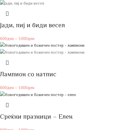
Јади, пиј и биди весел
600
ден
–
1.000
ден
Лампион со натпис
600
ден
–
1.000
ден
Среќни празници – Елен
600
ден
–
1.000
ден