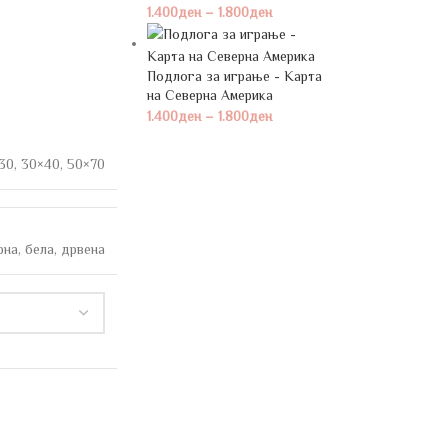
1.400
ден
–
1.800
ден
Подлога за играње - Карта
на Северна Америка
1.400
ден
–
1.800
ден
30
,
30×40
,
50×70
рна
,
бела
,
дрвена