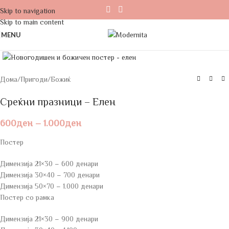
Skip to navigation
Skip to main content
MENU
Click to enlarge
Дома
/
Пригоди
/
Божиќ
Среќни празници – Елен
600
ден
–
1.000
ден
Постер
Димензија 21×30 – 600 денари
Димензија 30×40 – 700 денари
Димензија 50×70 – 1.000 денари
Постер со рамка
Димензија 21×30 – 900 денари