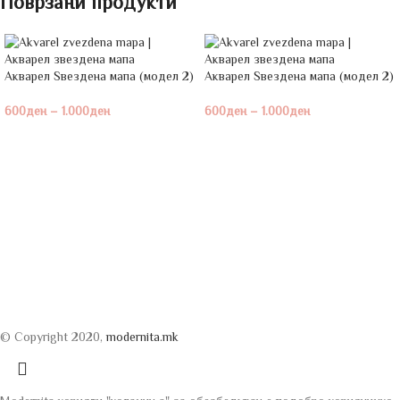
Поврзани продукти
Акварел Ѕвездена мапа (модел 2)
Акварел Ѕвездена мапа (модел 2)
600
ден
–
1.000
ден
600
ден
–
1.000
ден
© Copyright 2020,
modernita.mk