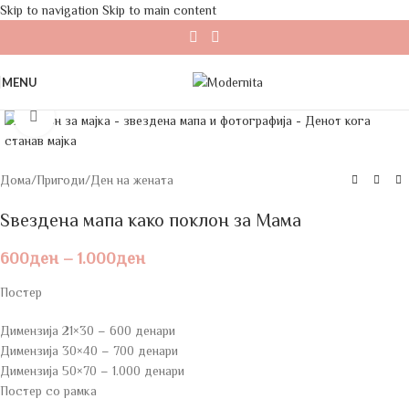
Skip to navigation
Skip to main content
MENU
Click to enlarge
Дома
/
Пригоди
/
Ден на жената
Ѕвездена мапа како поклон за Мама
600
ден
–
1.000
ден
Постер
Димензија 21×30 – 600 денари
Димензија 30×40 – 700 денари
Димензија 50×70 – 1.000 денари
Постер со рамка