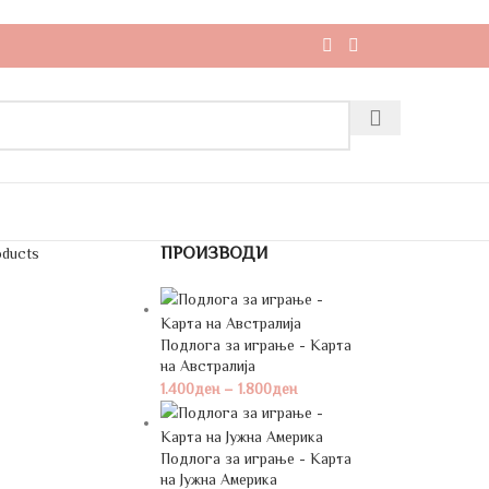
ПРОИЗВОДИ
oducts
Подлога за играње - Карта
на Австралија
1.400
ден
–
1.800
ден
Подлога за играње - Карта
на Јужна Америка