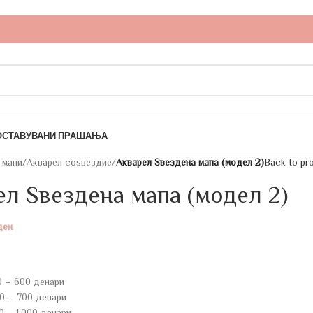
ОСТАВУВАНИ ПРАШАЊА
 мапи
/
Акварел соѕвездие
/
Акварел Ѕвездена мапа (модел 2)
Back to pr
л Ѕвездена мапа (модел 2)
ден
0 – 600 денари
0 – 700 денари
0 – 1.000 денари