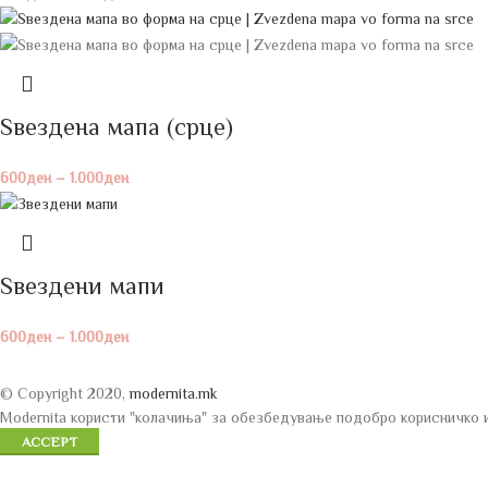
Ѕвездена мапа (срце)
600
ден
–
1.000
ден
Ѕвездени мапи
600
ден
–
1.000
ден
© Copyright 2020,
modernita.mk
Modernita користи "колачиња" за обезбедување подобро корисничко 
ACCEPT