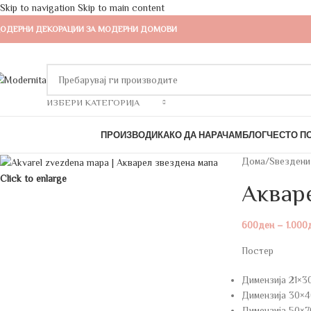
Skip to navigation
Skip to main content
ОДЕРНИ ДЕКОРАЦИИ ЗА МОДЕРНИ ДОМОВИ
ИЗБЕРИ КАТЕГОРИЈА
ребарувај по категории
ПРОИЗВОДИ
КАКО ДА НАРАЧАМ
БЛОГ
ЧЕСТО П
Дома
/
Ѕвездени
Click to enlarge
Акваре
600
ден
–
1.000
Постер
Димензија 21×3
Димензија 30×4
Димензија 50×7