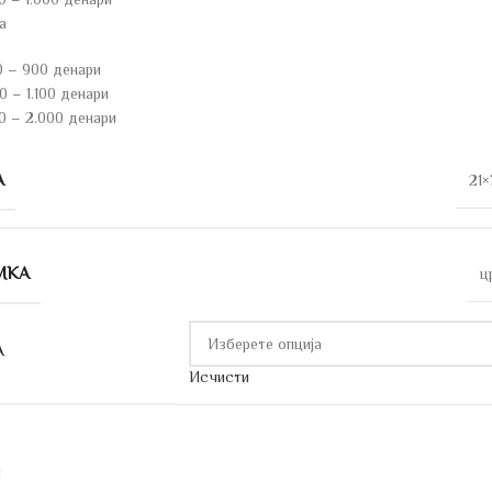
а
0 – 900 денари
 – 1.100 денари
0 – 2.000 денари
А
21×
МКА
ц
А
Исчисти