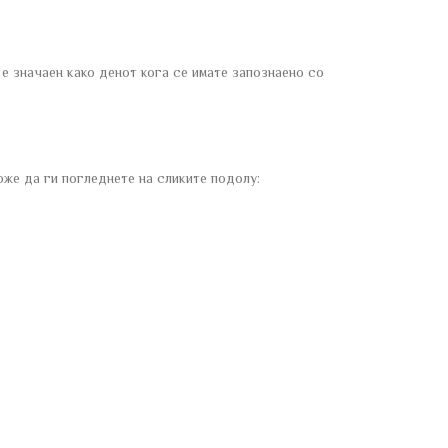
е значаен како денот кога се имате запознаено со
оже да ги погледнете на сликите подолу: