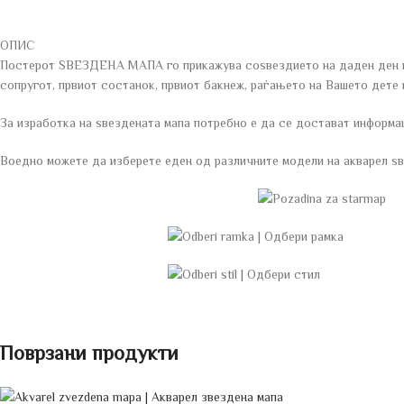
ОПИС
Постерот ЅВЕЗДЕНА МАПА го прикажува соѕвездието на даден ден и лок
сопругот, првиот состанок, првиот бакнеж, раѓањето на Вашето дете 
За изработка на ѕвездената мапа потребно е да се достават информац
Воедно можете да изберете еден од различните модели на акварел ѕве
Поврзани продукти