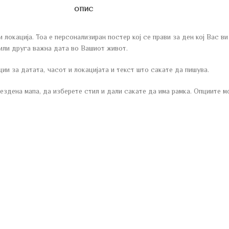
ОПИС
ација. Тоа е персонализиран постер кој се прави за ден кој Вас ви 
или друга важна дата во Вашиот живот.
ии за датата, часот и локацијата и текст што сакате да пишува.
здена мапа, да изберете стил и дали сакате да има рамка. Опциите м