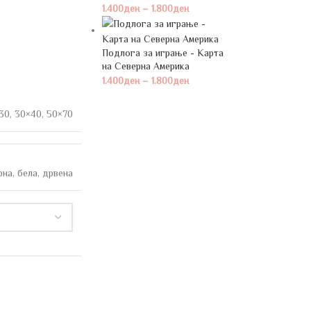
1.400
ден
–
1.800
ден
Подлога за играње - Карта
на Северна Америка
1.400
ден
–
1.800
ден
30
,
30×40
,
50×70
рна
,
бела
,
дрвена