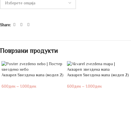
Share:
Поврзани продукти
Акварел Ѕвездена мапа (модел 2)
Акварел Ѕвездена мапа (модел 2)
600
ден
–
1.000
ден
600
ден
–
1.000
ден