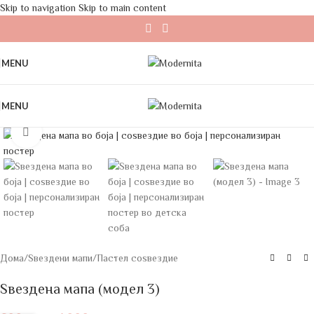
Skip to navigation
Skip to main content
MENU
MENU
Click to enlarge
Дома
/
Ѕвездени мапи
/
Пастел соѕвездие
Ѕвездена мапа (модел 3)