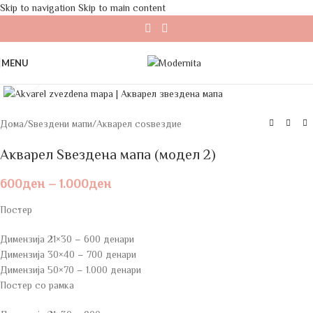
Skip to navigation
Skip to main content
MENU
Click to enlarge
Дома
/
Ѕвездени мапи
/
Акварел соѕвездие
Акварел Ѕвездена мапа (модел 2)
600
ден
–
1.000
ден
Постер
Димензија 21×30 – 600 денари
Димензија 30×40 – 700 денари
Димензија 50×70 – 1.000 денари
Постер со рамка