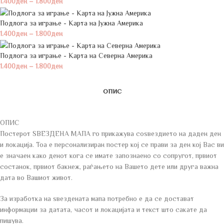
1.400
ден
–
1.800
ден
Подлога за играње - Карта на Јужна Америка
1.400
ден
–
1.800
ден
Подлога за играње - Карта на Северна Америка
1.400
ден
–
1.800
ден
ОПИС
ОПИС
Постерот ЅВЕЗДЕНА МАПА го прикажува соѕвездието на даден ден
и локација. Тоа е персонализиран постер кој се прави за ден кој Вас ви
е значаен како денот кога се имате запознаено со сопругот, првиот
состанок, првиот бакнеж, раѓањето на Вашето дете или друга важна
дата во Вашиот живот.
За изработка на ѕвездената мапа потребно е да се достават
информации за датата, часот и локацијата и текст што сакате да
пишува.