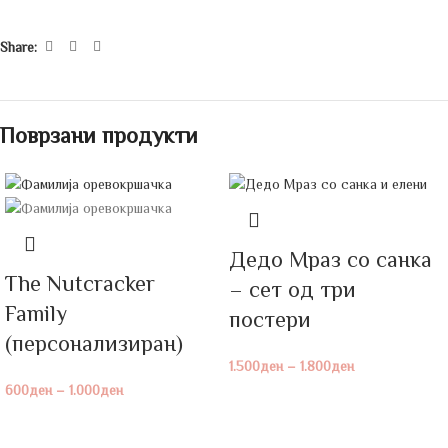
Share:
Поврзани продукти
Дедо Мраз со санка
The Nutcracker
– сет од три
Family
постери
(персонализиран)
1.500
ден
–
1.800
ден
600
ден
–
1.000
ден