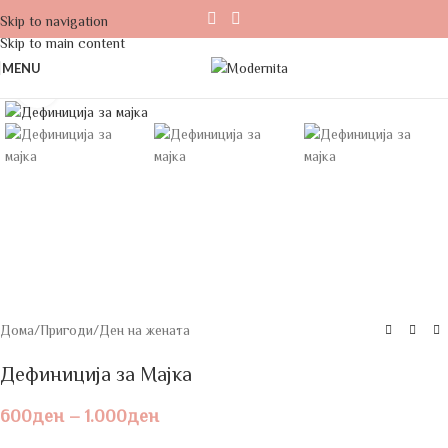
Skip to navigation
Skip to main content
MENU
Click to enlarge
Дома
/
Пригоди
/
Ден на жената
Дефиниција за Мајка
600
ден
–
1.000
ден