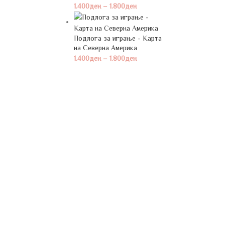
1.400
ден
–
1.800
ден
Подлога за играње - Карта
на Северна Америка
1.400
ден
–
1.800
ден