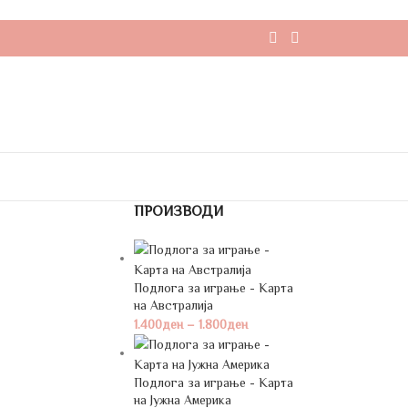
ПРОИЗВОДИ
Подлога за играње - Карта
на Австралија
1.400
ден
–
1.800
ден
Подлога за играње - Карта
на Јужна Америка