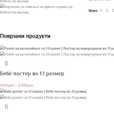
Share:
Поврзани продукти
Бебе постeр во 1:1 размер
1.000
ден
–
2.000
ден