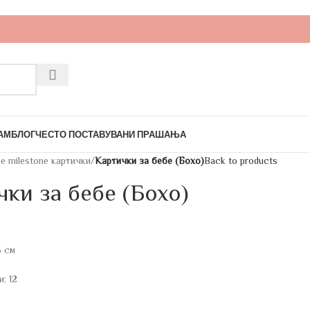
АМ
БЛОГ
ЧЕСТО ПОСТАВУВАНИ ПРАШАЊА
е milestone картички
/
Картички за бебе (Бохо)
Back to products
ки за бебе (Бохо)
5 см
: 12