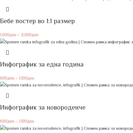
Бебе постeр во 1:1 размер
1.000
ден
–
2.000
ден
Инфографик за една година
600
ден
–
1.100
ден
Инфографик за новороденче
600
ден
–
1.100
ден