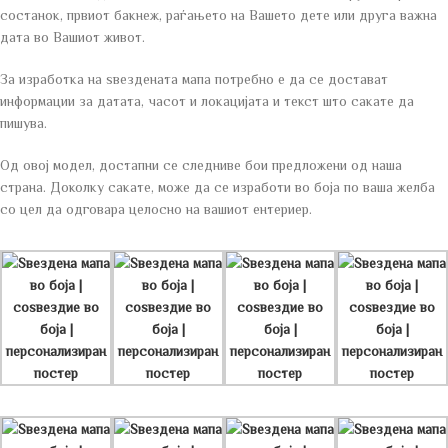
состанок, првиот бакнеж, раѓањето на Вашето дете или друга важна
дата во Вашиот живот.
За изработка на ѕвездената мапа потребно е да се достават
информации за датата, часот и локацијата и текст што сакате да
пишува.
Од овој модел, достапни се следниве бои предложени од наша
страна. Доколку сакате, може да се изработи во боја по ваша желба
со цел да одговара целосно на вашиот ентериер.