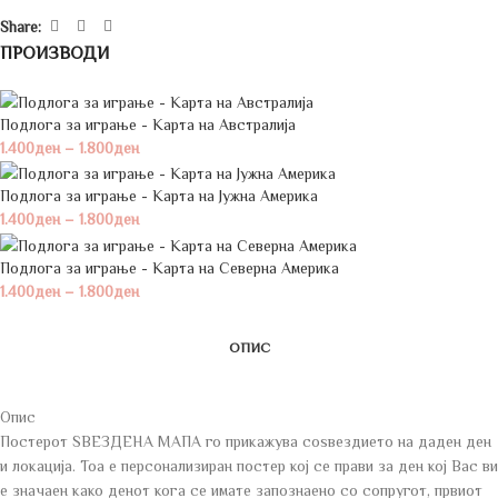
Share:
ПРОИЗВОДИ
Подлога за играње - Карта на Австралија
1.400
ден
–
1.800
ден
Подлога за играње - Карта на Јужна Америка
1.400
ден
–
1.800
ден
Подлога за играње - Карта на Северна Америка
1.400
ден
–
1.800
ден
ОПИС
Опис
Постерот ЅВЕЗДЕНА МАПА го прикажува соѕвездието на даден ден
и локација. Тоа е персонализиран постер кој се прави за ден кој Вас ви
е значаен како денот кога се имате запознаено со сопругот, првиот