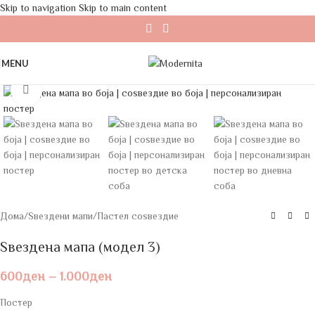
Skip to navigation
Skip to main content
MENU
Click to enlarge
Дома
/
Ѕвездени мапи
/
Пастел соѕвездие
Ѕвездена мапа (модел 3)
600
ден
–
1.000
ден
Постер