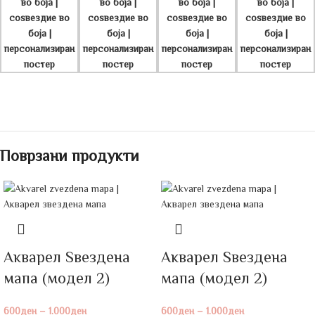
Поврзани продукти
Акварел Ѕвездена
Акварел Ѕвездена
мапа (модел 2)
мапа (модел 2)
600
ден
–
1.000
ден
600
ден
–
1.000
ден