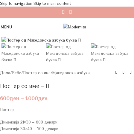
Skip to navigation
Skip to main content
MENU
Click to enlarge
Дома
/
Бебе
/
Постер со име
/
Македонска азбука
Постер со име – П
600
ден
–
1.000
ден
Постер
Димензија 21×30 – 600 денари
Димензија 30×40 – 700 денари