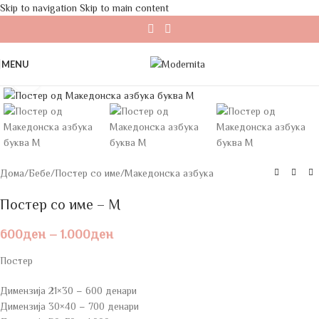
Skip to navigation
Skip to main content
MENU
Click to enlarge
Дома
/
Бебе
/
Постер со име
/
Македонска азбука
Постер со име – М
600
ден
–
1.000
ден
Постер
Димензија 21×30 – 600 денари
Димензија 30×40 – 700 денари