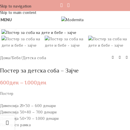
Skip to navigation
Skip to main content
MENU
Click to enlarge
Дома
/
Бебе
/
Детска соба
Постер за детска соба – Зајче
600
ден
–
1.000
ден
Постер
Димензија 21×30 – 600 денари
Димензија 30×40 – 700 денари
Димензија 50×70 – 1.000 денари
Постер со рамка