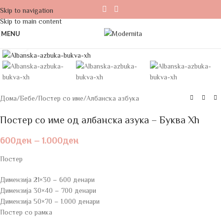
Skip to navigation
Skip to main content
MENU
Click to enlarge
Дома
/
Бебе
/
Постер со име
/
Албанска азбука
Постер со име од албанска азука – Буква Xh
600
ден
–
1.000
ден
Постер
Димензија 21×30 – 600 денари
Димензија 30×40 – 700 денари
Димензија 50×70 – 1.000 денари
Постер со рамка