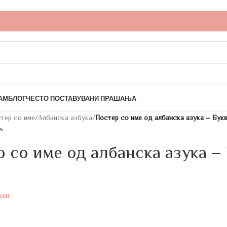
АМ
БЛОГ
ЧЕСТО ПОСТАВУВАНИ ПРАШАЊА
тер со име
/
Албанска азбука
/
Постер со име од албанска азука – Букв
s
 со име од албанска азука –
ден