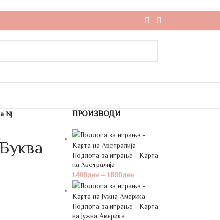
ПРОИЗВОДИ
а Nj
 Буква
Подлога за играње - Карта
на Австралија
1.400
ден
–
1.800
ден
Подлога за играње - Карта
на Јужна Америка