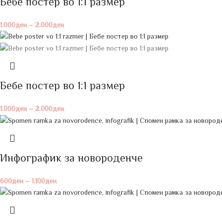
Бебе постeр во 1:1 размер
1.000
ден
–
2.000
ден
Бебе постeр во 1:1 размер
1.000
ден
–
2.000
ден
Инфографик за новороденче
600
ден
–
1.100
ден