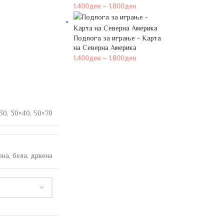
1.400
ден
–
1.800
ден
Подлога за играње - Карта
на Северна Америка
1.400
ден
–
1.800
ден
30
,
30×40
,
50×70
рна
,
бела
,
дрвена