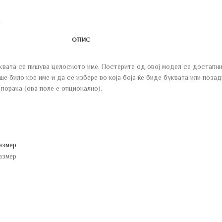
ОПИС
квата се пишува целосното име. Постерите од овој модел се достапни
ше било кое име и да се избере во која боја ќе биде буквата или поз
порака (ова поле е опционално).