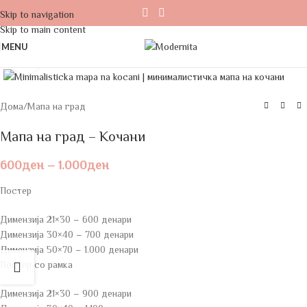
Skip to navigation
Skip to main content
MENU
Click to enlarge
Дома
/
Мапа на град
Мапа на град – Кочани
600
ден
–
1.000
ден
Постер
Димензија 21×30 – 600 денари
Димензија 30×40 – 700 денари
Димензија 50×70 – 1.000 денари
Постер со рамка
Димензија 21×30 – 900 денари