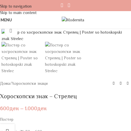
Skip to navigation
Skip to main content
MENU
Click to enlarge
Дома
/
Хороскопски знаци
Хороскопски знак – Стрелец
600
ден
–
1.000
ден
Постер