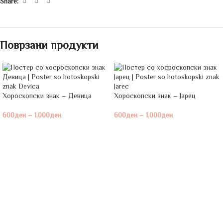
Share:
Поврзани продукти
Хороскопски знак – Девица
Хороскопски знак – Јарец
600
ден
–
1.000
ден
600
ден
–
1.000
ден