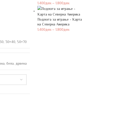
1.400
ден
–
1.800
ден
Подлога за играње - Карта
на Северна Америка
1.400
ден
–
1.800
ден
30
,
30×40
,
50×70
рна
,
бела
,
дрвена