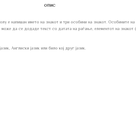
ОПИС
лу е напишан името на знакот и три особини на знакот. Особините на
може да се додаде текст со датата на раѓање, елементот на знакот (в
ик, Англиски јазик или било кој друг јазик.