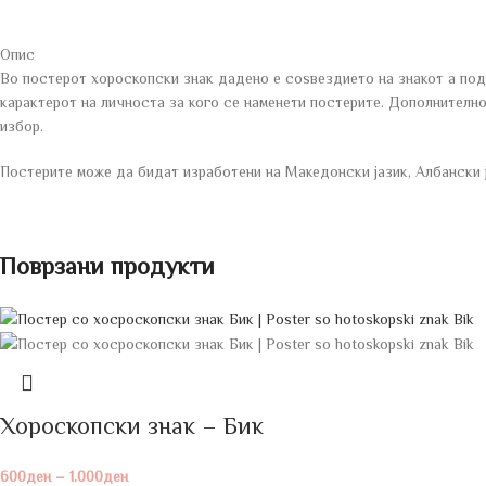
Опис
Во постерот хороскопски знак дадено е соѕвездието на знакот а подо
карактерот на личноста за кого се наменети постерите. Дополнително 
избор.
Постерите може да бидат изработени на Македонски јазик, Албански јаз
Поврзани продукти
Хороскопски знак – Бик
600
ден
–
1.000
ден