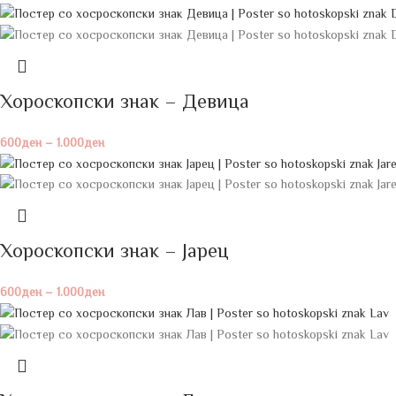
Хороскопски знак – Девица
600
ден
–
1.000
ден
Хороскопски знак – Јарец
600
ден
–
1.000
ден