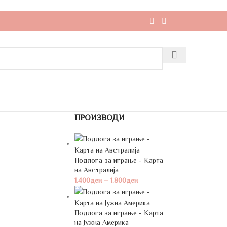
ПРОИЗВОДИ
Подлога за играње - Карта
на Австралија
1.400
ден
–
1.800
ден
Подлога за играње - Карта
на Јужна Америка