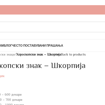
АМ
БЛОГ
ЧЕСТО ПОСТАВУВАНИ ПРАШАЊА
ски знаци
/
Хороскопски знак – Шкорпија
Back to products
копски знак – Шкорпија
ден
0 – 600 денари
0 – 700 денари
0 – 1.000 денари