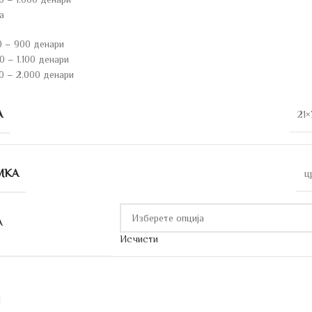
а
0 – 900 денари
 – 1.100 денари
0 – 2.000 денари
А
21×
МКА
ц
А
Исчисти