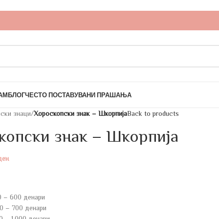
АМ
БЛОГ
ЧЕСТО ПОСТАВУВАНИ ПРАШАЊА
ски знаци
/
Хороскопски знак – Шкорпија
Back to products
копски знак – Шкорпија
ден
0 – 600 денари
0 – 700 денари
0 – 1.000 денари