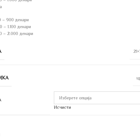
а
0 – 900 денари
 – 1.100 денари
0 – 2.000 денари
А
21×
МКА
ц
А
Исчисти