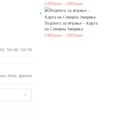
1.400
ден
–
1.800
ден
Подлога за играње - Карта
на Северна Америка
1.400
ден
–
1.800
ден
30
,
30×40
,
50×70
рна
,
бела
,
дрвена