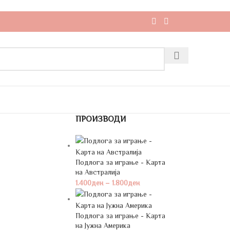
ПРОИЗВОДИ
Подлога за играње - Карта
на Австралија
1.400
ден
–
1.800
ден
Подлога за играње - Карта
на Јужна Америка