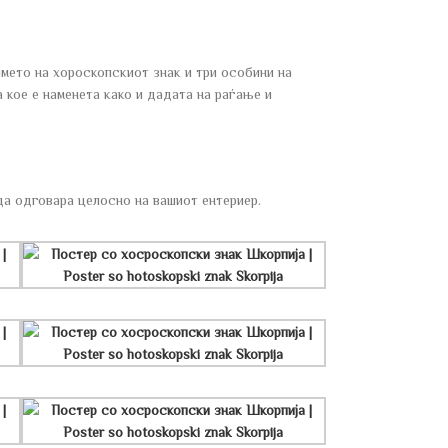
ето на хороскопскиот знак и три особини на
 кое е наменета како и дадата на раѓање и
да одговара целосно на вашиот ентериер.