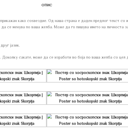
ОПИС
кажан како соѕвездие. Од наша страна е даден предлог текст со им
 да се менува по ваша желба. Може да го пишува името на личноста за
друг јазик.
 Доколку сакате, може да се изработи во боја по ваша желба со цел 