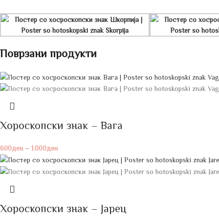
Поврзани продукти
Хороскопски знак – Вага
600
ден
–
1.000
ден
Хороскопски знак – Јарец