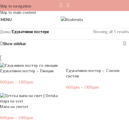
Skip to navigation
Skip to main content
MENU
Дома
/
Едукативни постери
Showing all 3 results
Show sidebar
Едукативен постер – Сончев
Едукативен постер – Емоции
систем
600
ден
–
1.100
ден
600
ден
–
1.100
ден
Мапа на светот
600
ден
–
1.100
ден