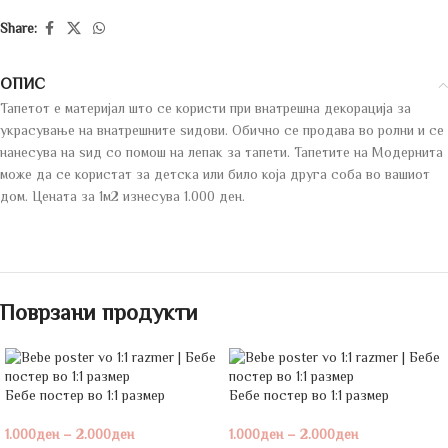
Share:
ОПИС
Тапетот е материјал што се користи при внатрешна декорација за
украсување на внатрешните sидови. Обично се продава во ролни и се
нанесува на ѕид со помош на лепак за тапети. Тапетите на Модернита
може да се користат за детска или било која друга соба во вашиот
дом. Цената за 1м2 изнесува 1.000 ден.
Поврзани продукти
Бебе постeр во 1:1 размер
Бебе постeр во 1:1 размер
1.000
ден
–
2.000
ден
1.000
ден
–
2.000
ден