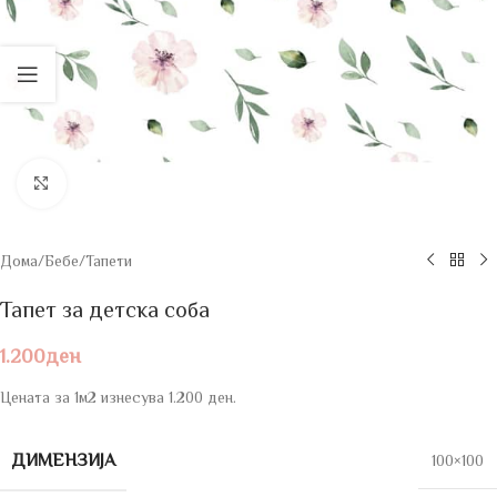
Click to enlarge
Дома
/
Бебе
/
Тапети
Тапет за детска соба
1.200
ден
Цената за 1м2 изнесува 1.200 ден.
ДИМЕНЗИЈА
100×100