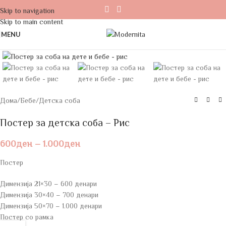
Skip to navigation
Skip to main content
MENU
Click to enlarge
Дома
/
Бебе
/
Детска соба
Постер за детска соба – Рис
600
ден
–
1.000
ден
Постер
Димензија 21×30 – 600 денари
Димензија 30×40 – 700 денари
Димензија 50×70 – 1.000 денари
Постер со рамка