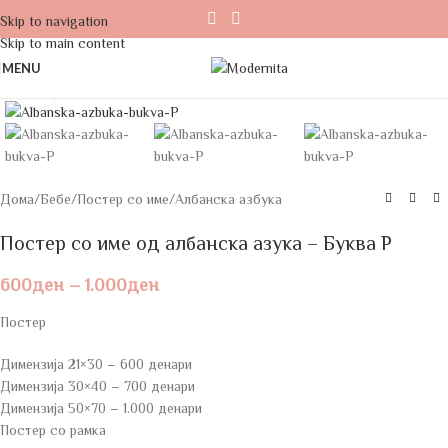
Skip to navigation
Skip to main content
MENU
Click to enlarge
Дома
/
Бебе
/
Постер со име
/
Албанска азбука
Постер со име од албанска азука – Буква P
600
ден
–
1.000
ден
Постер
Димензија 21×30 – 600 денари
Димензија 30×40 – 700 денари
Димензија 50×70 – 1.000 денари
Постер со рамка