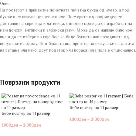
Опис
На постерот е прикажана почетната печатна буква од името, а под
буквата се пишува целосното име. Постерите од овој модел се
достапни на кирилица и латиница, односно може да се изработат на
македонски, англиски и албански јазик. Може да се напише било кое
име и да се избере во која боја ќе биде буквата или позадината од
понудените подолу. Под буквата има простор за пишување на датата
на раѓање или некој друг податок или порака (ова поле е опционално).
Поврзани продукти
Бебе постeр во 1:1 размер
Бебе постeр во 1:1 размер
1.000
ден
–
2.000
ден
1.000
ден
–
2.000
ден