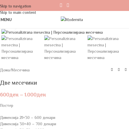
Skip to navigation
Skip to main content
MENU
Click to enlarge
Дома
/
Месечина
Две месечини
600
ден
–
1.000
ден
Постер
Димензија 21×30 – 600 денари
Димензија 30×40 – 700 денари