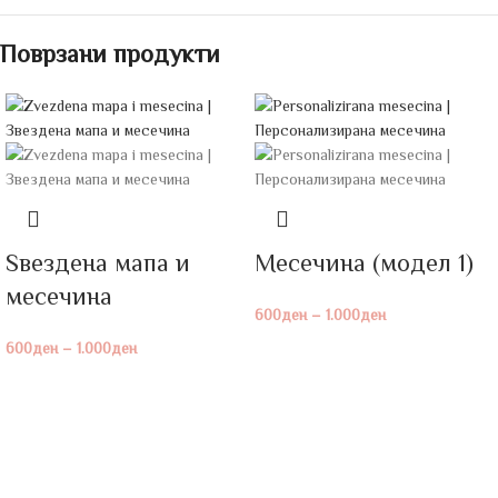
Поврзани продукти
Ѕвездена мапа и
Месечина (модел 1)
месечина
600
ден
–
1.000
ден
600
ден
–
1.000
ден